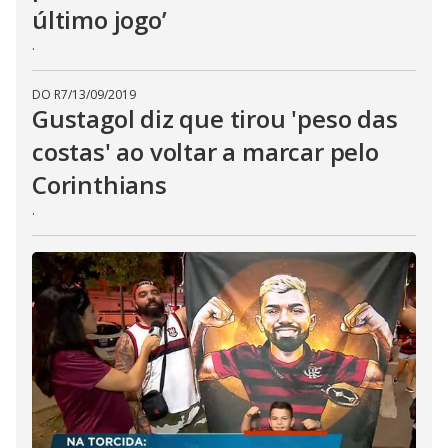
último jogo’
.
DO R7
/
13/09/2019
Gustagol diz que tirou 'peso das
costas' ao voltar a marcar pelo
Corinthians
.