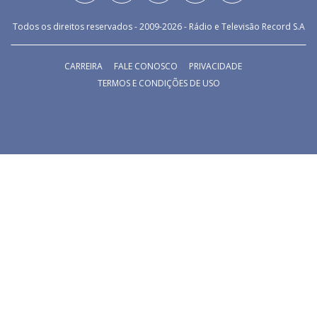
Todos os direitos reservados - 2009-
2026
- Rádio e Televisão Record S.A
CARREIRA
FALE CONOSCO
PRIVACIDADE
TERMOS E CONDIÇÕES DE USO