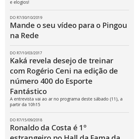
e elogios!
DO R7
/
30/10/2019
Mande o seu vídeo para o Pingou
na Rede
DO R7
/
10/03/2017
Kaká revela desejo de treinar
com Rogério Ceni na edição de
número 400 do Esporte
Fantástico
A entrevista vai ao ar no programa deste sábado (11), a
partir da 10h15
DO R7
/
15/09/2018
Ronaldo da Costa é 1º
estrangeiro no Hall da Fama da