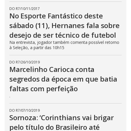
DO R7
/
10/11/2017
No Esporte Fantástico deste
sábado (11), Hernanes fala sobre
desejo de ser técnico de futebol
Na entrevista, jogador também comenta possível retorno
à Seleção, a partir das 10h15
DO R7
/
26/10/2019
Marcelinho Carioca conta
segredos da época em que batia
faltas com perfeição
.
DO R7
/
07/10/2019
Sornoza: ‘Corinthians vai brigar
pelo título do Brasileiro até