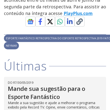
aconteceu entre os meses de abril e junho na
i
segunda parte da retrospectiva. Para assistir ao
conteúdo na íntegra acesse
PlayPlus.com
d
e
ESPORTE FANTÁSTICO RETROSPECTIVA DO ESPORTE RETROSPECTIVA 2019 FATO
NEYMAR
o
Últimas
DO R7
/
30/05/2019
Mande sua sugestão para o
Esporte Fantástico
Mande a sua sugestão e ajude a melhorar o programa
exibido pela Record TV. Opine, envie comentários, críticas