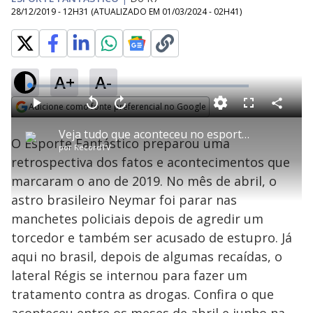
28/12/2019 - 12H31
(ATUALIZADO EM
01/03/2024 - 02H41
)
A+
A-
L
o
a
Adicione como fonte preferencial no Google
d
C
P
V
A
P
F
e
o
l
o
v
u
Opens in new window
d
m
a
l
a
l
:
Veja tudo que aconteceu no esporte entre abril e julho deste ano
p
y
t
n
l
0
O Esporte Fantástico preparou uma
a
a
ç
s
.
por
RecordTV
r
r
a
c
8
t
1
r
l
r
3
retrospectiva dos fatos e acontecimentos que
i
0
1
e
%
l
s
0
e
h
marcaram o ano de 2019. No mês de abril, o
e
s
n
a
g
e
r
u
g
astro brasileiro Neymar foi parar nas
n
u
a
d
n
o
d
manchetes policiais depois de agredir um
s
o
s
torcedor e também ser acusado de estupro. Já
y
aqui no brasil, depois de algumas recaídas, o
lateral Régis se internou para fazer um
M
V
u
d
tratamento contra as drogas. Confira o que
o