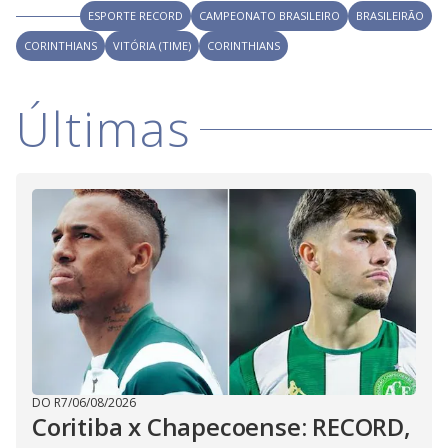
ESPORTE RECORD
CAMPEONATO BRASILEIRO
BRASILEIRÃO
CORINTHIANS
VITÓRIA (TIME)
CORINTHIANS
Últimas
DO R7
/
06/08/2026
Coritiba x Chapecoense: RECORD,