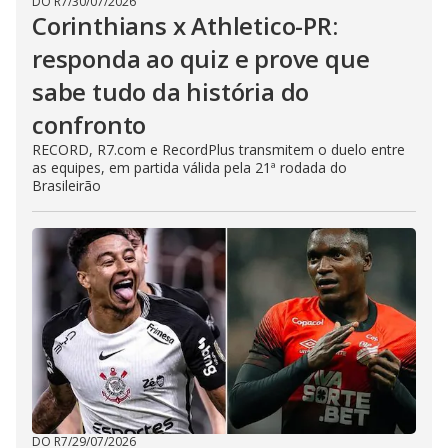
DO R7
/
30/07/2026
Corinthians x Athletico-PR:
responda ao quiz e prove que
sabe tudo da história do
confronto
RECORD, R7.com e RecordPlus transmitem o duelo entre
as equipes, em partida válida pela 21ª rodada do
Brasileirão
DO R7
/
29/07/2026