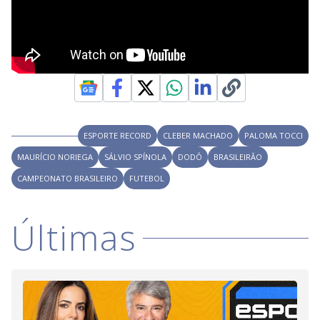
ESPORTE RECORD
CLEBER MACHADO
PALOMA TOCCI
MAURÍCIO NORIEGA
SÁLVIO SPÍNOLA
DODÔ
BRASILEIRÃO
CAMPEONATO BRASILEIRO
FUTEBOL
Últimas