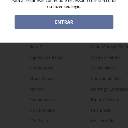
Para acessar este conteúdo é necessário criar sua conta
Direito do Consumidor
Balanço Geral SP
ou fazer seu login.
Economia
Ben-Hur
ENTRAR
Educação
Boom!
É Golpe!
Brasil Caminhoneir
Hora 7
Canta Comigo Teen
Imposto de Renda
Casa do Patrão
Internacional
Cidade Alerta
Minas Gerais
Coração de Mãe
Monitor7
Domingo Espetacul
Pernambuco
Esporte Record
Rio de Janeiro
Fala Brasil
São Paulo
Hoje em Dia