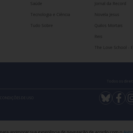
Saúde
Jornal da Record
Tecnologia e Ciência
Novela Jesus
Tudo Sobre
Quilos Mortais
Reis
The Love School - 
Todos os direit
 CONDIÇÕES DE USO
a para aprimorar sua experiência de navegação de acordo com o
Avis