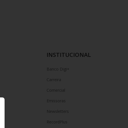
INSTITUCIONAL
Banco Digi+
Carreira
Comercial
Emissoras
Newsletters
hã
RecordPlus