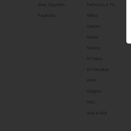
Mais Esportes
Famosos e TV
Paulistão
Filhos
Games
Moda
Música
R7 Nitro
R7 Receitas
RPet
Viagens
Virtz
Viva a Vida