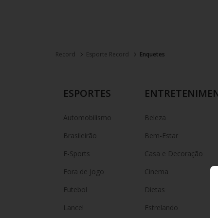
Record
Esporte Record
Enquetes
ESPORTES
ENTRETENIME
Automobilismo
Beleza
Brasileirão
Bem-Estar
E-Sports
Casa e Decoração
Fora de Jogo
Cinema
Futebol
Dietas
Lance!
Estrelando