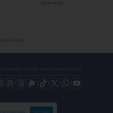
Universal.Org
Escola do Amor
os reservados - 2009-
2026
- Rádio e Televisão Record S.A
FECHAR
o de Privacidade
.