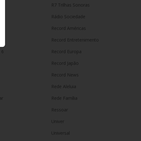
R7 Trilhas Sonoras
Rádio Sociedade
Record Américas
o
Record Entretenimento
 6
Record Europa
Record Japão
Record News
Rede Aleluia
ar
Rede Família
Ressoar
Univer
Universal