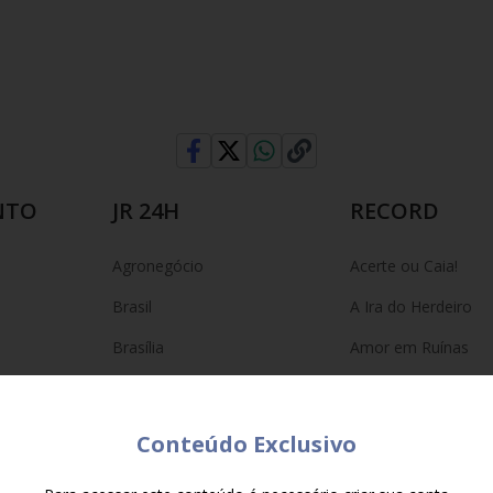
NTO
JR 24H
RECORD
Agronegócio
Acerte ou Caia!
Brasil
A Ira do Herdeiro
Brasília
Amor em Ruínas
Carros
As Sete Marias
Cidades
Até Onde Ele Vai
Conteúdo Exclusivo
Concursos
Balanço Geral Man