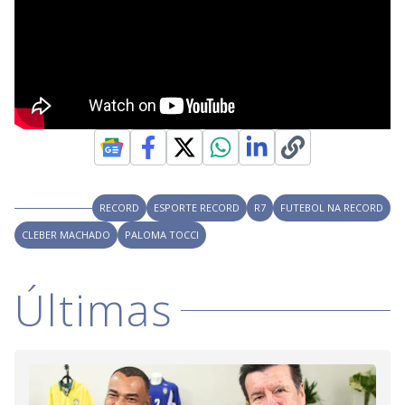
RECORD
ESPORTE RECORD
R7
FUTEBOL NA RECORD
CLEBER MACHADO
PALOMA TOCCI
Últimas