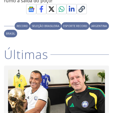
rumo à saída do poço!
RECORD
SELEÇÃO BRASILEIRA
ESPORTE RECORD
ARGENTINA
BRASIL
Últimas