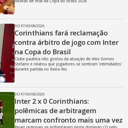
oitavas de final da Copa do Brasil 2026
DO R7
/
03/08/2026
Corinthians fará reclamação
contra árbitro de jogo com Inter
na Copa do Brasil
Clube paulista não gostou da atuação de Alex Gomes
Stefano e relatou que jogadores se sentiram 'intimidados'
durante partida no Beira-Rio
DO R7
/
03/08/2026
Inter 2 x 0 Corinthians:
polêmicas de arbitragem
marcam confronto mais uma vez
Rivais regionais se enfrentaram neste domingo (2) pelo