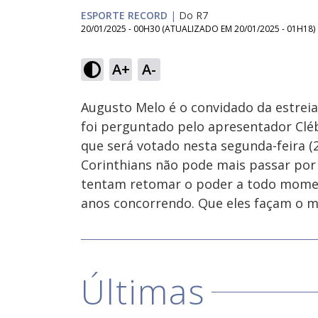
ESPORTE RECORD
|
Do R7
20/01/2025 - 00H30
(ATUALIZADO EM
20/01/2025 - 01H18
)
Loaded
:
32.71%
A+
A-
Ativar
Som
Augusto Melo é o convidado da estreia 
foi perguntado pelo apresentador Cl
que será votado nesta segunda-feira (2
Corinthians não pode mais passar por 
tentam retomar o poder a todo momen
anos concorrendo. Que eles façam o m
Últimas