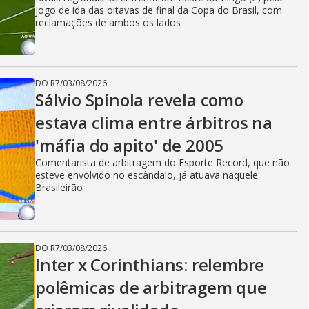
jogo de ida das oitavas de final da Copa do Brasil, com
reclamações de ambos os lados
DO R7
/
03/08/2026
Sálvio Spínola revela como
estava clima entre árbitros na
'máfia do apito' de 2005
Comentarista de arbitragem do Esporte Record, que não
esteve envolvido no escândalo, já atuava naquele
Brasileirão
DO R7
/
03/08/2026
Inter x Corinthians: relembre
polêmicas de arbitragem que