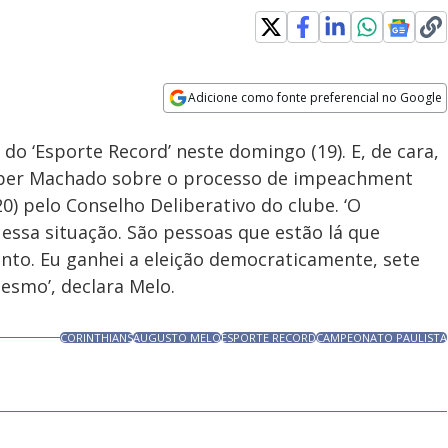
Adicione como fonte preferencial no Google
Velocidade
Opens in new window
do ‘Esporte Record’ neste domingo (19). E, de cara,
éber Machado sobre o processo de impeachment
0) pelo Conselho Deliberativo do clube. ‘O
essa situação. São pessoas que estão lá que
to. Eu ganhei a eleição democraticamente, sete
esmo’, declara Melo.
CORINTHIANS
AUGUSTO MELO
ESPORTE RECORD
CAMPEONATO PAULISTA