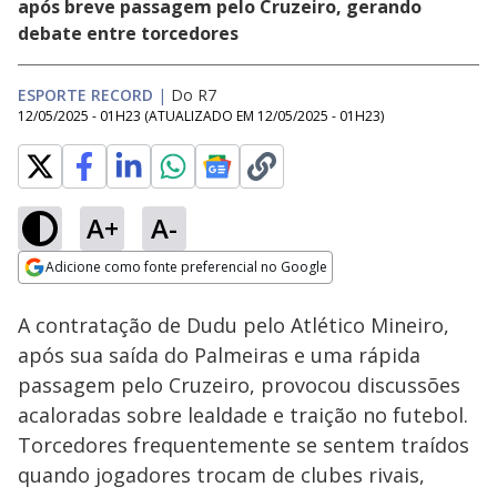
após breve passagem pelo Cruzeiro, gerando
debate entre torcedores
ESPORTE RECORD
|
Do R7
12/05/2025 - 01H23
(ATUALIZADO EM
12/05/2025 - 01H23
)
A+
A-
Loaded
:
32.66%
Adicione como fonte preferencial no Google
Subtitles
Ativar
Som
Opens in new window
Exclusivo: Cafu e
A contratação de Dudu pelo Atlético Mineiro,
Dunga exigem
'postura' e 'cobrança'
após sua saída do Palmeiras e uma rápida
pelo hexa da seleção
passagem pelo Cruzeiro, provocou discussões
acaloradas sobre lealdade e traição no futebol.
Torcedores frequentemente se sentem traídos
quando jogadores trocam de clubes rivais,