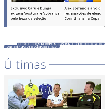
Exclusivo: Cafu e Dunga
Alex Stefano é alvo de
exigem 'postura' e 'cobrança'
reclamações de elenco do
pelo hexa da seleção
Corinthians na Copa do Br
DUDU
ATLÉTICO MINEIRO
PALMEIRAS
CRUZEIRO
LEALDADE TORCEDOR
TRANSFERÊNCIA FUTEBOL
ESPORTE RECORD
Últimas