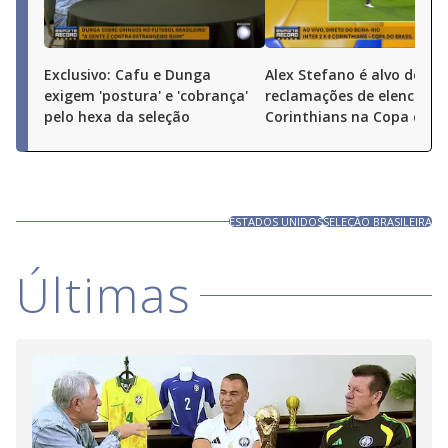
Exclusivo: Cafu e Dunga
Alex Stefano é alvo de
exigem 'postura' e 'cobrança'
reclamações de elenco do
pelo hexa da seleção
Corinthians na Copa do Br
ESTADOS UNIDOS
SELEÇÃO BRASILEIRA
Últimas