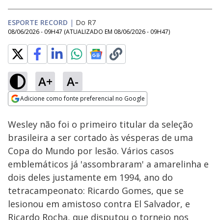
ESPORTE RECORD
|
Do R7
08/06/2026 - 09H47
(ATUALIZADO EM
08/06/2026 - 09H47
)
A+
A-
Loaded
:
36.47%
Adicione como fonte preferencial no Google
Subtitles
Ativar
Som
Opens in new window
Exclusivo: Cafu e
Wesley não foi o primeiro titular da seleção
Dunga exigem
'postura' e 'cobrança'
brasileira a ser cortado às vésperas de uma
pelo hexa da seleção
Copa do Mundo por lesão. Vários casos
emblemáticos já 'assombraram' a amarelinha e
dois deles justamente em 1994, ano do
tetracampeonato: Ricardo Gomes, que se
lesionou em amistoso contra El Salvador, e
Ricardo Rocha, que disputou o torneio nos