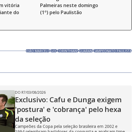
 vitória
Palmeiras neste domingo
diante do
(1º) pelo Paulistão
JOÃO MARCELO
GOL
CORINTHIANS
GUARANI
CAMPEONATO PAULISTA
DO R7
/
03/08/2026
Exclusivo: Cafu e Dunga exigem
'postura' e 'cobrança' pelo hexa
da seleção
Campeões da Copa pela seleção brasileira em 2002 e
1994 relembram bastidores da conquista e analisam time