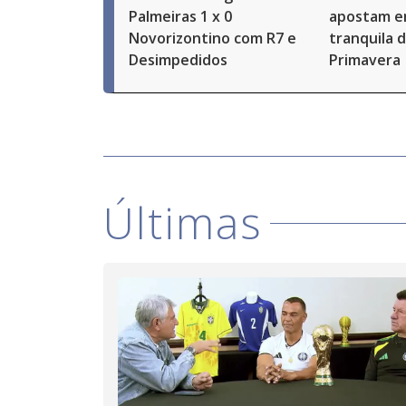
Palmeiras 1 x 0
apostam em
Novorizontino com R7 e
tranquila 
Desimpedidos
Primavera
Últimas