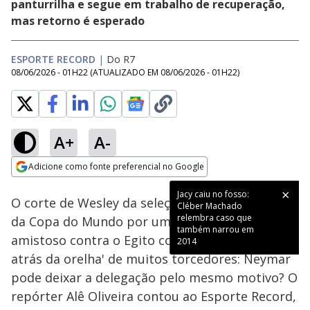
panturrilha e segue em trabalho de recuperação,
mas retorno é esperado
ESPORTE RECORD
|
Do R7
08/06/2026 - 01H22
(ATUALIZADO EM
08/06/2026 - 01H22
)
A+
A-
Loaded
:
43.13%
Adicione como fonte preferencial no Google
Ativar
Som
Opens in new window
Jacy caiu no fosso:
O corte de Wesley da seleção brasileira antes
Cléber Machado
relembra caso que
da Copa do Mundo por uma lesão sofrida no
também narrou em
amistoso contra o Egito colocou uma 'pulga
2014
atrás da orelha' de muitos torcedores: Neymar
pode deixar a delegação pelo mesmo motivo? O
repórter Alê Oliveira contou ao Esporte Record,