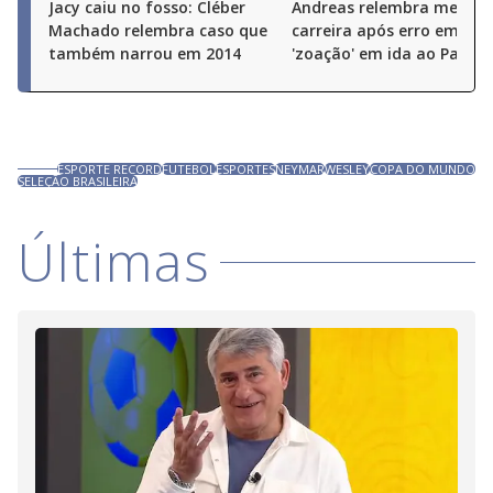
Jacy caiu no fosso: Cléber
Andreas relembra medo p
Machado relembra caso que
carreira após erro em 202
também narrou em 2014
'zoação' em ida ao Palmei
ESPORTE RECORD
FUTEBOL
ESPORTES
NEYMAR
WESLEY
COPA DO MUNDO
SELEÇÃO BRASILEIRA
Últimas