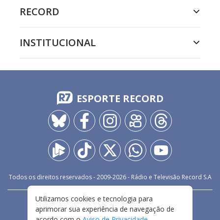
RECORD
INSTITUCIONAL
ESPORTE RECORD
Todos os direitos reservados - 2009-
2026
- Rádio e Televisão Record S.A
Utilizamos cookies e tecnologia para
CARREIRA
FALE CONOSCO
PRIVACIDADE
aprimorar sua experiência de navegação de
TERMOS E CONDIÇÕES DE USO
acordo com o
Aviso de Privacidade
.