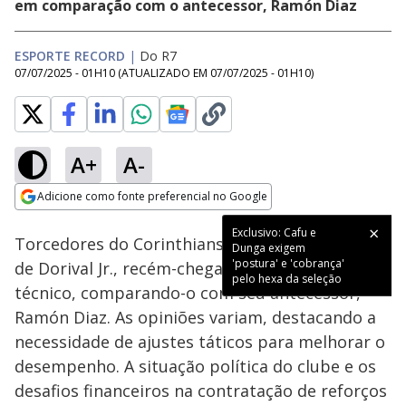
em comparação com o antecessor, Ramón Diaz
ESPORTE RECORD
|
Do R7
07/07/2025 - 01H10
(ATUALIZADO EM
07/07/2025 - 01H10
)
A+
A-
Loaded
:
17.94%
Adicione como fonte preferencial no Google
Subtitles
Ativar
Som
Opens in new window
Exclusivo: Cafu e
Torcedores do Corinthians discutem a atuação
Dunga exigem
'postura' e 'cobrança'
de Dorival Jr., recém-chegado ao comando
pelo hexa da seleção
técnico, comparando-o com seu antecessor,
Ramón Diaz. As opiniões variam, destacando a
necessidade de ajustes táticos para melhorar o
desempenho. A situação política do clube e os
desafios financeiros na contratação de reforços