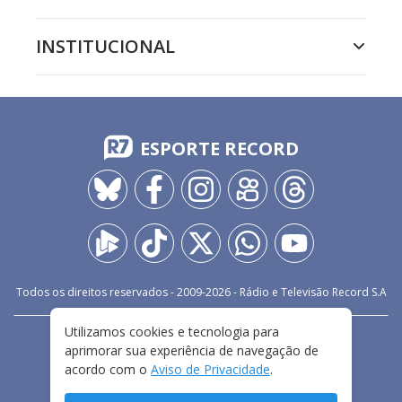
INSTITUCIONAL
ESPORTE RECORD
Todos os direitos reservados - 2009-
2026
- Rádio e Televisão Record S.A
Utilizamos cookies e tecnologia para
CARREIRA
FALE CONOSCO
PRIVACIDADE
aprimorar sua experiência de navegação de
TERMOS E CONDIÇÕES DE USO
acordo com o
Aviso de Privacidade
.