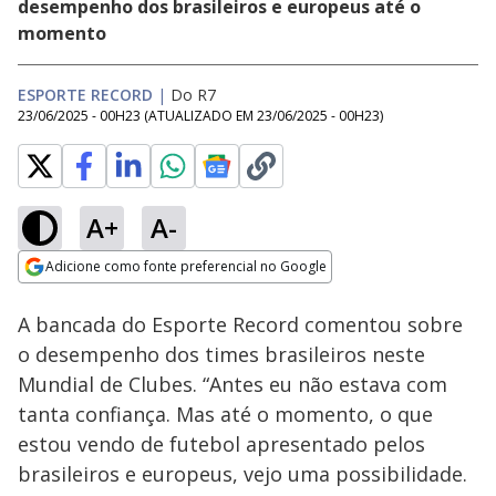
desempenho dos brasileiros e europeus até o
momento
ESPORTE RECORD
|
Do R7
23/06/2025 - 00H23
(ATUALIZADO EM
23/06/2025 - 00H23
)
A+
A-
Loaded
:
31.93%
Adicione como fonte preferencial no Google
Subtitles
Ativar
Som
Opens in new window
A bancada do Esporte Record comentou sobre
o desempenho dos times brasileiros neste
Mundial de Clubes. “Antes eu não estava com
tanta confiança. Mas até o momento, o que
estou vendo de futebol apresentado pelos
brasileiros e europeus, vejo uma possibilidade.