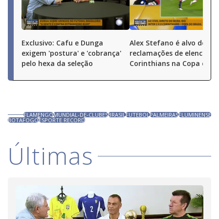
Exclusivo: Cafu e Dunga
Alex Stefano é alvo de
exigem 'postura' e 'cobrança'
reclamações de elenco do
pelo hexa da seleção
Corinthians na Copa do Br
FLAMENGO
MUNDIAL-DE-CLUBES
BRASIL
FUTEBOL
PALMEIRAS
FLUMINENSE
BOTAFOGO
ESPORTE RECORD
Últimas