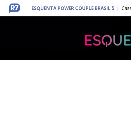
ESQUENTA POWER COUPLE BRASIL 5
|
Casa
MENU
BRASÍLIA
ENTRETÊ
ESPORTES