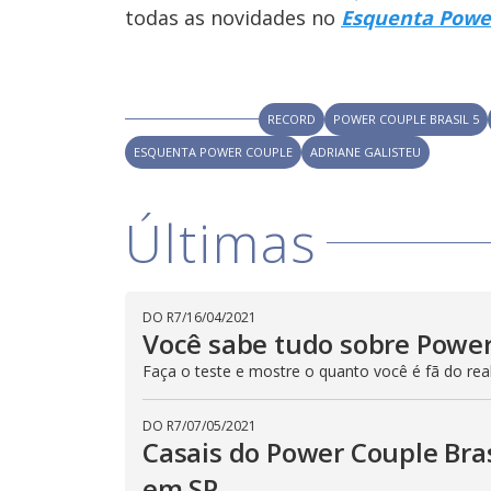
todas as novidades no
Esquenta Power
RECORD
POWER COUPLE BRASIL 5
ESQUENTA POWER COUPLE
ADRIANE GALISTEU
Últimas
DO R7
/
16/04/2021
Você sabe tudo sobre Power
Faça o teste e mostre o quanto você é fã do real
DO R7
/
07/05/2021
Casais do Power Couple Bra
em SP