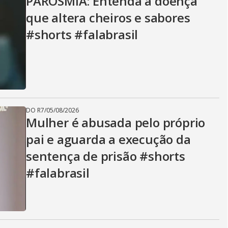
PAROSMIA: Entenda a doença
que altera cheiros e sabores
#shorts #falabrasil
DO R7
/
05/08/2026
Mulher é abusada pelo próprio
pai e aguarda a execução da
sentença de prisão #shorts
#falabrasil