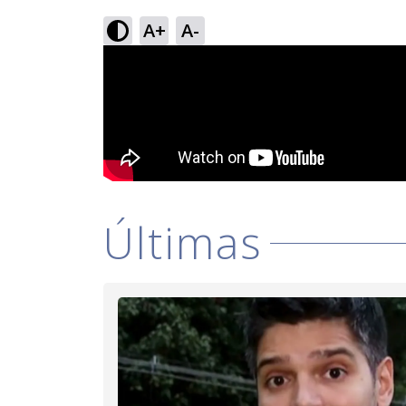
A+
A-
Últimas