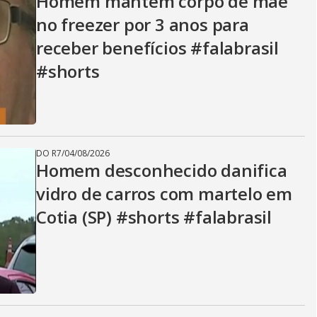
Homem mantém corpo de mãe
no freezer por 3 anos para
receber benefícios #falabrasil
#shorts
DO R7
/
04/08/2026
Homem desconhecido danifica
vidro de carros com martelo em
Cotia (SP) #shorts #falabrasil