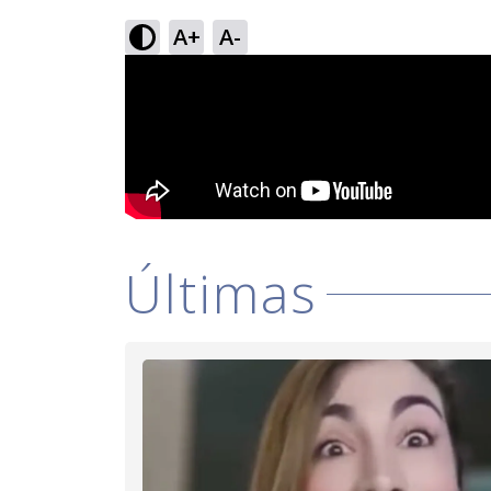
A+
A-
Últimas