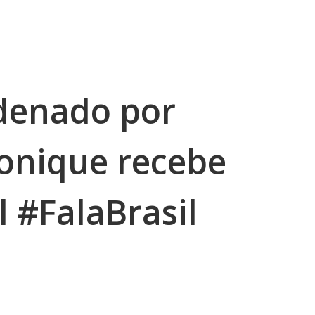
ndenado por
onique recebe
l #FalaBrasil