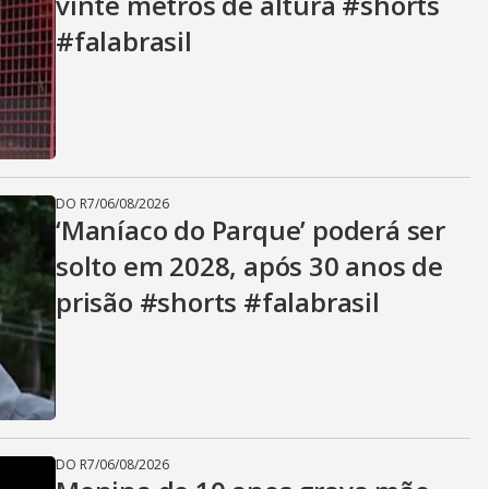
vinte metros de altura #shorts
#falabrasil
DO R7
/
06/08/2026
‘Maníaco do Parque’ poderá ser
solto em 2028, após 30 anos de
prisão #shorts #falabrasil
DO R7
/
06/08/2026