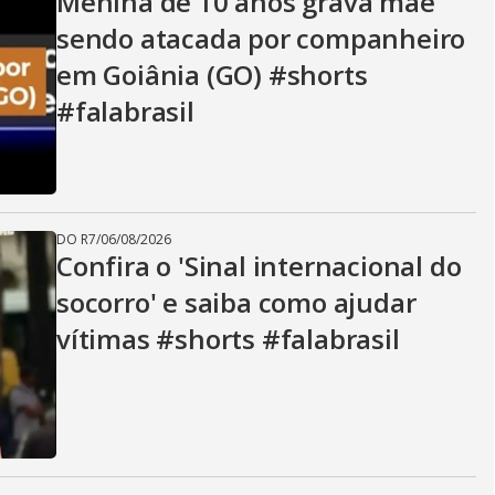
Menina de 10 anos grava mãe
sendo atacada por companheiro
em Goiânia (GO) #shorts
#falabrasil
DO R7
/
06/08/2026
Confira o 'Sinal internacional do
socorro' e saiba como ajudar
vítimas #shorts #falabrasil