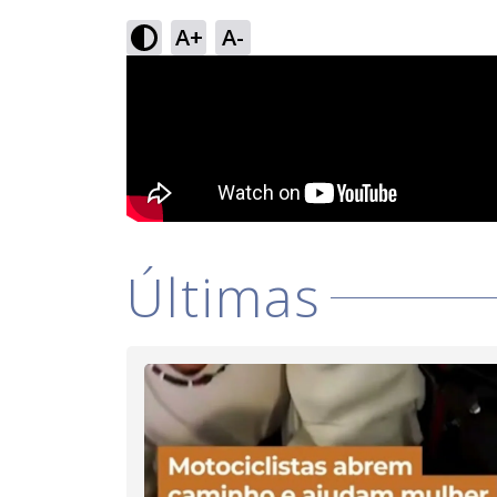
A+
A-
Últimas