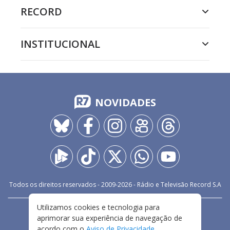
RECORD
INSTITUCIONAL
NOVIDADES
Todos os direitos reservados - 2009-
2026
- Rádio e Televisão Record S.A
Utilizamos cookies e tecnologia para
CARREIRA
FALE CONOSCO
PRIVACIDADE
aprimorar sua experiência de navegação de
TERMOS E CONDIÇÕES DE USO
acordo com o
Aviso de Privacidade
.