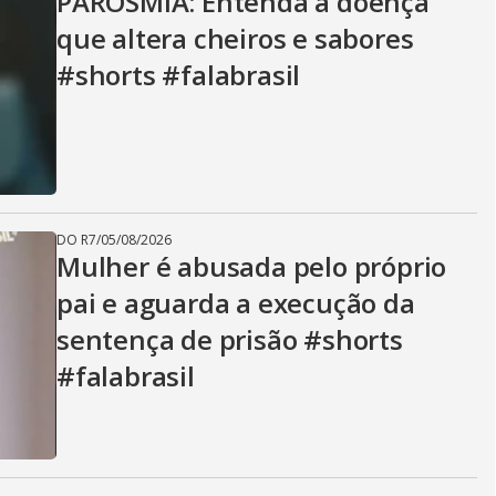
PAROSMIA: Entenda a doença
que altera cheiros e sabores
#shorts #falabrasil
DO R7
/
05/08/2026
Mulher é abusada pelo próprio
pai e aguarda a execução da
sentença de prisão #shorts
#falabrasil