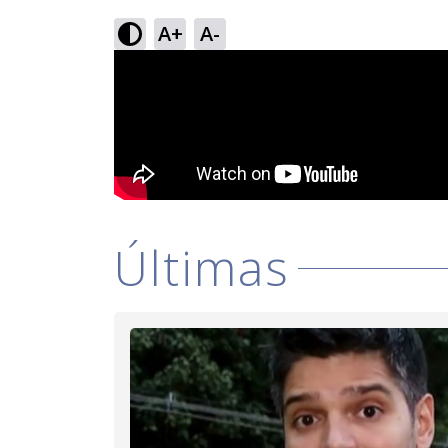
A+
A-
Últimas