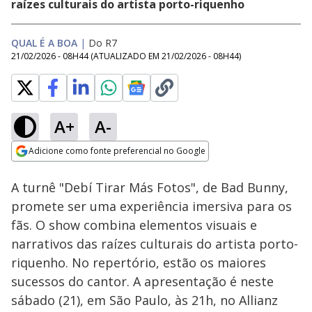
raízes culturais do artista porto-riquenho
QUAL É A BOA
|
Do R7
21/02/2026 - 08H44
(ATUALIZADO EM
21/02/2026 - 08H44
)
A+
A-
Loaded
:
32.83%
Adicione como fonte preferencial no Google
Subtitles
Ativar
Som
Opens in new window
A turnê "Debí Tirar Más Fotos", de Bad Bunny,
promete ser uma experiência imersiva para os
fãs. O show combina elementos visuais e
narrativos das raízes culturais do artista porto-
riquenho. No repertório, estão os maiores
sucessos do cantor. A apresentação é neste
sábado (21), em São Paulo, às 21h, no Allianz