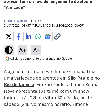
apresentam o show de lançamento do álbum
"Amizade"
QUAL É A BOA
|
Do R7
24/01/2026 - 08H57
(ATUALIZADO EM
24/01/2026 - 08H57
)
A+
A-
Loaded
:
40.30%
Adicione como fonte preferencial no Google
Subtitles
Ativar
Som
Opens in new window
A agenda cultural deste fim de semana traz
uma variedade de eventos em
São Paulo
e no
Rio de Janeiro
. Em São Paulo, a banda Roupa
Nova apresenta sua turnê com um show
intimista às 22h na Vibra São Paulo, neste
sábado (24). No mesmo horário, Simone