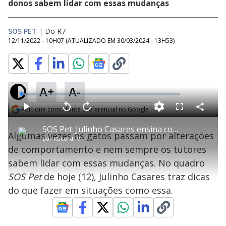
donos sabem lidar com essas mudanças
SOS PET
|
Do R7
12/11/2022 - 10H07
(ATUALIZADO EM
30/03/2024 - 13H53
)
A+
A-
L
o
a
Adicione como fonte preferencial no Google
d
C
P
V
A
P
F
e
o
l
o
v
u
Opens in new window
d
m
a
l
a
l
:
SOS Pet: Julinho Casares ensina como lidar com alteração de comportamento dos gatos
p
y
t
n
l
4
Algumas vezes os gatos passam por alterações
a
a
ç
s
.
por
RecordTV
r
r
a
c
3
t
1
r
l
r
1
de comportamento e nem sempre os tutores
i
0
1
e
%
l
s
0
e
h
sabem lidar com essas mudanças. No quadro
e
s
n
a
g
e
r
u
g
SOS Pet
de hoje (12), Julinho Casares traz dicas
n
u
a
d
n
o
d
do que fazer em situações como essa.
s
o
s
y