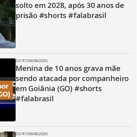
solto em 2028, após 30 anos de
prisão #shorts #falabrasil
DO R7
/
06/08/2026
Menina de 10 anos grava mãe
sendo atacada por companheiro
em Goiânia (GO) #shorts
#falabrasil
DO R7
/
06/08/2026