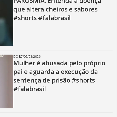
PAROSMIA: Entenda a doença
que altera cheiros e sabores
#shorts #falabrasil
DO R7
/
05/08/2026
Mulher é abusada pelo próprio
pai e aguarda a execução da
sentença de prisão #shorts
#falabrasil