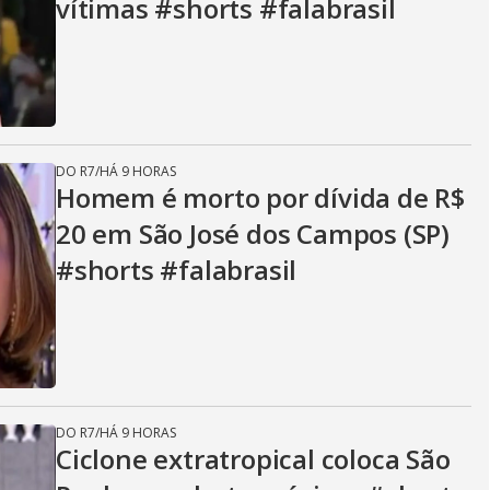
vítimas #shorts #falabrasil
DO R7
/
HÁ 9 HORAS
Homem é morto por dívida de R$
20 em São José dos Campos (SP)
#shorts #falabrasil
DO R7
/
HÁ 9 HORAS
Ciclone extratropical coloca São