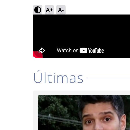
A+
A-
Últimas