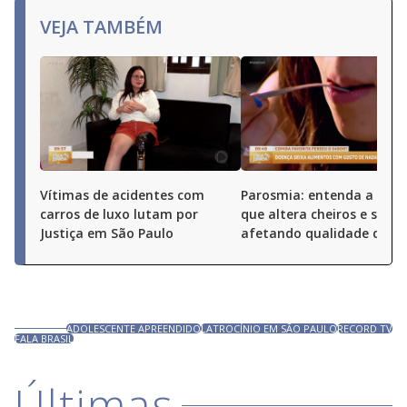
VEJA TAMBÉM
Vítimas de acidentes com
Parosmia: entenda a doe
carros de luxo lutam por
que altera cheiros e sabor
Justiça em São Paulo
afetando qualidade de vi
ADOLESCENTE APREENDIDO
LATROCÍNIO EM SÃO PAULO
RECORD TV
FALA BRASIL
Últimas