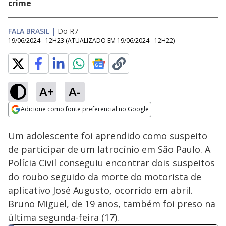
crime
FALA BRASIL
|
Do R7
19/06/2024 - 12H23
(ATUALIZADO EM
19/06/2024 - 12H22
)
A+
A-
Loaded
:
72.87%
Adicione como fonte preferencial no Google
Subtitles
Ativar
Som
Opens in new window
Um adolescente foi aprendido como suspeito
de participar de um latrocínio em São Paulo. A
Polícia Civil conseguiu encontrar dois suspeitos
do roubo seguido da morte do motorista de
aplicativo José Augusto, ocorrido em abril.
Bruno Miguel, de 19 anos, também foi preso na
última segunda-feira (17).