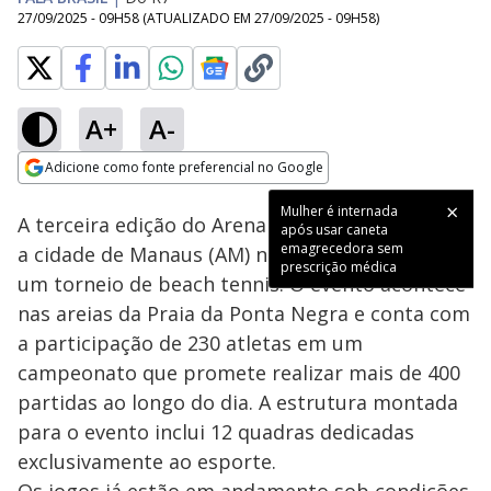
27/09/2025 - 09H58
(ATUALIZADO EM
27/09/2025 - 09H58
)
A+
A-
Loaded
:
69.34%
Adicione como fonte preferencial no Google
Subtitles
Ativar
Som
Opens in new window
Mulher é internada
A terceira edição do Arena RECORD movimenta
após usar caneta
emagrecedora sem
a cidade de Manaus (AM) neste sábado (27) com
prescrição médica
um torneio de beach tennis. O evento acontece
nas areias da Praia da Ponta Negra e conta com
a participação de 230 atletas em um
campeonato que promete realizar mais de 400
partidas ao longo do dia. A estrutura montada
para o evento inclui 12 quadras dedicadas
exclusivamente ao esporte.