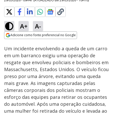
29/05/2026 - 09H47
(ATUALIZADO EM
29/05/2026 - 10H10
)
A+
A-
Loaded
:
100.00%
Adicione como fonte preferencial no Google
Subtitles
Ativar
Som
Opens in new window
Um incidente envolvendo a queda de um carro
em um barranco exigiu uma operação de
resgate que envolveu policiais e bombeiros em
Massachusetts, Estados Unidos. O veículo ficou
preso por uma árvore, evitando uma queda
mais grave. As imagens capturadas pelas
câmeras corporais dos policiais mostram o
esforço das equipes para retirar os ocupantes
do automóvel. Após uma operação cuidadosa,
uma mulher foi retirada do veículo e levada ao