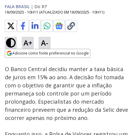
FALA BRASIL
|
Do R7
18/09/2025 - 10H11
(ATUALIZADO EM
18/09/2025 - 10H11
)
A+
A-
Loaded
:
100.00%
Adicione como fonte preferencial no Google
Subtitles
Ativar
Som
Opens in new window
O Banco Central decidiu manter a taxa básica
de juros em 15% ao ano. A decisão foi tomada
com o objetivo de garantir que a inflação
permaneça sob controle por um período
prolongado. Especialistas do mercado
financeiro preveem que a redução da Selic deve
ocorrer apenas no próximo ano.
Enquanto isso, a Bolsa de Valores registrou um