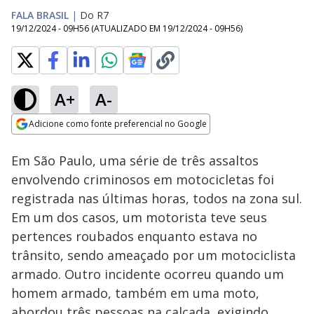
FALA BRASIL
|
Do R7
19/12/2024 - 09H56
(ATUALIZADO EM
19/12/2024 - 09H56
)
A+
A-
Loaded
:
44.61%
Adicione como fonte preferencial no Google
Subtitles
Ativar
Som
Opens in new window
Em São Paulo, uma série de três assaltos
envolvendo criminosos em motocicletas foi
registrada nas últimas horas, todos na zona sul.
Em um dos casos, um motorista teve seus
pertences roubados enquanto estava no
trânsito, sendo ameaçado por um motociclista
armado. Outro incidente ocorreu quando um
homem armado, também em uma moto,
abordou três pessoas na calçada, exigindo