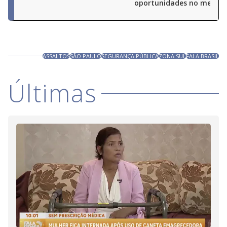
oportunidades no merca
ASSALTOS
SÃO PAULO
SEGURANÇA PÚBLICA
ZONA SUL
FALA BRASIL
Últimas