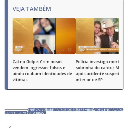
VEJA TAMBÉM
Caí no Golpe: Criminosos
Polícia investiga morte de
vendem ingressos falsos e
sobrinha do cantor Milion
ainda roubam identidades de
após acidente suspeito n
vítimas
interior de SP
BEBÊ CALVO
BABÊ PARECE IDOSO
BEBÊ VIRAL
VÍDEO ENGRAÇADO
CABELO CALVO
FALA BRASIL