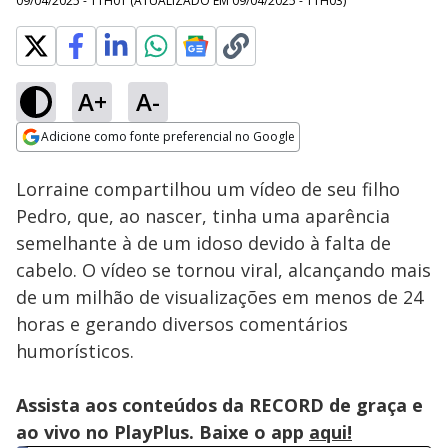
09/04/2025 - 11H01
(ATUALIZADO EM
09/04/2025 - 11H03
)
A+
A-
Loaded
:
39.24%
Adicione como fonte preferencial no Google
Subtitles
Ativar
Som
Opens in new window
Caí no Golpe:
Lorraine compartilhou um vídeo de seu filho
Criminosos vendem
ingressos falsos e
Pedro, que, ao nascer, tinha uma aparência
ainda roubam
semelhante à de um idoso devido à falta de
identidades de
vítimas
cabelo. O vídeo se tornou viral, alcançando mais
de um milhão de visualizações em menos de 24
horas e gerando diversos comentários
humorísticos.
Assista aos conteúdos da RECORD de graça e
ao vivo no PlayPlus. Baixe o app
aqui!