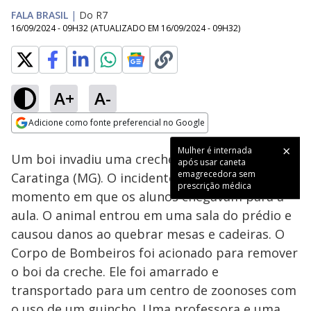
FALA BRASIL
|
Do R7
16/09/2024 - 09H32
(ATUALIZADO EM
16/09/2024 - 09H32
)
A+
A-
Loaded
:
100.00%
Adicione como fonte preferencial no Google
Subtitles
Ativar
Som
Opens in new window
Mulher é internada
Um boi invadiu uma creche na cidade de
após usar caneta
emagrecedora sem
Caratinga (MG). O incidente ocorreu no
prescrição médica
momento em que os alunos chegavam para a
aula. O animal entrou em uma sala do prédio e
causou danos ao quebrar mesas e cadeiras. O
Corpo de Bombeiros foi acionado para remover
o boi da creche. Ele foi amarrado e
transportado para um centro de zoonoses com
o uso de um guincho. Uma professora e uma