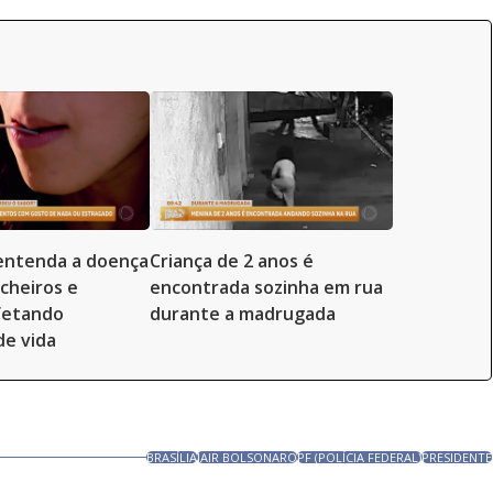
entenda a doença
Criança de 2 anos é
 cheiros e
encontrada sozinha em rua
fetando
durante a madrugada
de vida
BRASÍLIA
JAIR BOLSONARO
PF (POLÍCIA FEDERAL)
PRESIDENTE