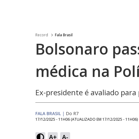
Record
Fala Brasil
Bolsonaro pass
médica na Polí
Ex-presidente é avaliado para 
FALA BRASIL
|
Do R7
17/12/2025 - 11H06
(ATUALIZADO EM
17/12/2025 - 11H06
)
Loaded
:
54.56%
A+
A-