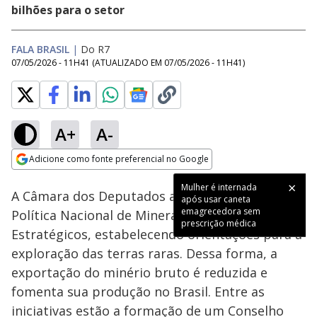
bilhões para o setor
FALA BRASIL
|
Do R7
07/05/2026 - 11H41
(ATUALIZADO EM
07/05/2026 - 11H41
)
A+
A-
Loaded
:
100.00%
Adicione como fonte preferencial no Google
Subtitles
Ativar
Som
Opens in new window
Mulher é internada
A Câmara dos Deputados aprovou a criação da
após usar caneta
emagrecedora sem
Política Nacional de Minerais Críticos e
prescrição médica
Estratégicos, estabelecendo orientações para a
exploração das terras raras. Dessa forma, a
exportação do minério bruto é reduzida e
fomenta sua produção no Brasil. Entre as
iniciativas estão a formação de um Conselho