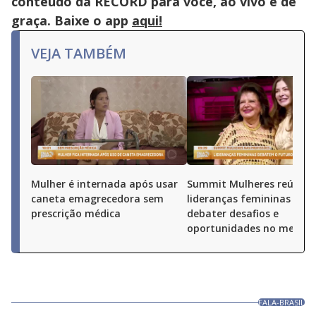
conteúdo da RECORD para você, ao vivo e de
graça. Baixe o app
aqui!
VEJA TAMBÉM
Mulher é internada após usar
Summit Mulheres reúne
caneta emagrecedora sem
lideranças femininas par
prescrição médica
debater desafios e
oportunidades no merca
FALA-BRASIL