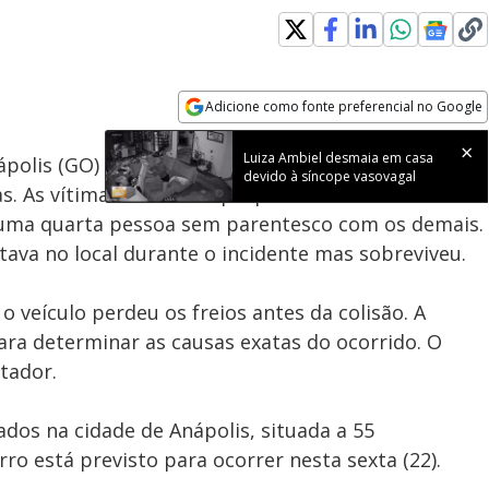
Loaded
:
100.00%
Adicione como fonte preferencial no Google
Subtitles
Velocidade
Opens in new window
Luiza Ambiel desmaia em casa
ápolis (GO) quando um caminhão desgovernado
devido à síncope vasovagal
. As vítimas incluem a proprietária do
 uma quarta pessoa sem parentesco com os demais.
va no local durante o incidente mas sobreviveu.
 veículo perdeu os freios antes da colisão. A
 para determinar as causas exatas do ocorrido. O
tador.
ados na cidade de Anápolis, situada a 55
rro está previsto para ocorrer nesta sexta (22).