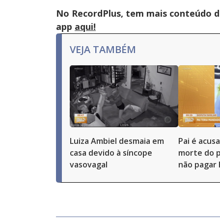
No RecordPlus, tem mais conteúdo da
app
aqui!
VEJA TAMBÉM
Luiza Ambiel desmaia em
Pai é acus
casa devido à síncope
morte do p
vasovagal
não pagar 