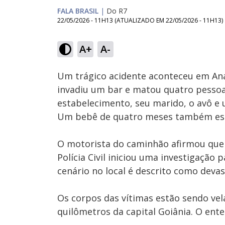
FALA BRASIL
|
Do R7
22/05/2026 - 11H13
(ATUALIZADO EM
22/05/2026 - 11H13
)
A+
A-
Ativar
Som
Um trágico acidente aconteceu em An
invadiu um bar e matou quatro pessoas
estabelecimento, seu marido, o avô e
Um bebê de quatro meses também esta
O motorista do caminhão afirmou que o
Polícia Civil iniciou uma investigação
cenário no local é descrito como devas
Os corpos das vítimas estão sendo vel
quilômetros da capital Goiânia. O ente