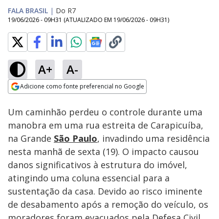
FALA BRASIL
|
Do R7
19/06/2026 - 09H31
(ATUALIZADO EM
19/06/2026 - 09H31
)
A+
A-
Loaded
:
87.02%
Adicione como fonte preferencial no Google
Subtitles
Ativar
Som
Opens in new window
Um caminhão perdeu o controle durante uma
manobra em uma rua estreita de Carapicuíba,
na Grande
São Paulo
, invadindo uma residência
nesta manhã de sexta (19). O impacto causou
danos significativos à estrutura do imóvel,
atingindo uma coluna essencial para a
sustentação da casa. Devido ao risco iminente
de desabamento após a remoção do veículo, os
moradores foram evacuados pela Defesa Civil.