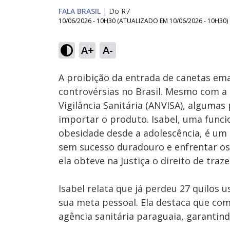
FALA BRASIL
|
Do R7
10/06/2026 - 10H30
(ATUALIZADO EM
10/06/2026 - 10H30
)
Loaded
:
30.19%
A+
A-
Ativar
Som
A proibição da entrada de canetas em
controvérsias no Brasil. Mesmo com a 
Vigilância Sanitária (ANVISA), algumas
importar o produto. Isabel, uma funcio
obesidade desde a adolescência, é um
sem sucesso duradouro e enfrentar os 
ela obteve na Justiça o direito de traz
Isabel relata que já perdeu 27 quilos 
sua meta pessoal. Ela destaca que com
agência sanitária paraguaia, garantind