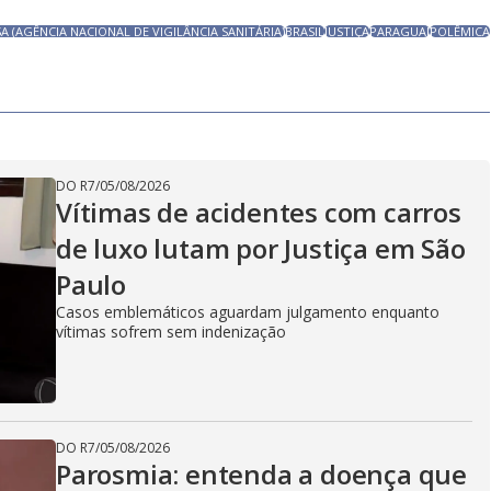
A (AGÊNCIA NACIONAL DE VIGILÂNCIA SANITÁRIA)
BRASIL
JUSTIÇA
PARAGUAI
POLÊMICA
DO R7
/
05/08/2026
Vítimas de acidentes com carros
de luxo lutam por Justiça em São
Paulo
Casos emblemáticos aguardam julgamento enquanto
vítimas sofrem sem indenização
DO R7
/
05/08/2026
Parosmia: entenda a doença que