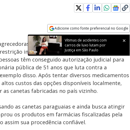
Adicione como fonte preferencial no Google
Subtitles
Velocidade
Opens in new window
Vítimas de acidentes com
agrecedoras produzidas no Paraguai tem gerado
carros de luxo lutam por
Justiça em São Paulo
restrição imposta pela Agência Nacional de
 pessoas têm conseguido autorização judicial para
nária pública de 51 anos que luta contra a
 exemplo disso. Após tentar diversos medicamentos
altos custos das opções disponíveis localmente,
er as canetas fabricadas no país vizinho.
usando as canetas paraguaias e ainda busca atingir
prou os produtos em farmácias fiscalizadas pela
o assim sua procedência confiável.