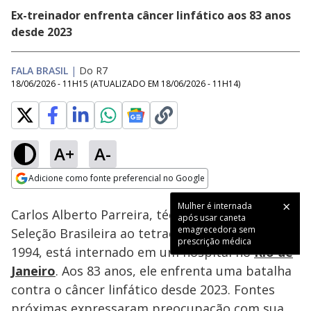
Ex-treinador enfrenta câncer linfático aos 83 anos
desde 2023
FALA BRASIL
|
Do R7
18/06/2026 - 11H15
(ATUALIZADO EM
18/06/2026 - 11H14
)
A+
A-
Loaded
:
100.00%
Adicione como fonte preferencial no Google
Subtitles
Ativar
Som
Opens in new window
Mulher é internada
Carlos Alberto Parreira, técnico que levou a
após usar caneta
emagrecedora sem
Seleção Brasileira ao tetracampeonato em
prescrição médica
1994, está internado em um hospital no
Rio de
Janeiro
. Aos 83 anos, ele enfrenta uma batalha
contra o câncer linfático desde 2023. Fontes
próximas expressaram preocupação com sua