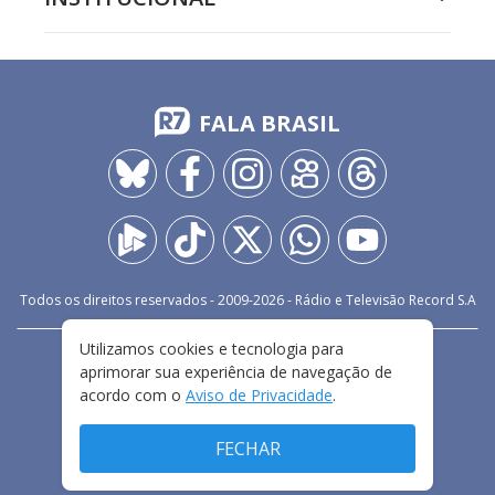
FALA BRASIL
Todos os direitos reservados - 2009-
2026
- Rádio e Televisão Record S.A
Utilizamos cookies e tecnologia para
CARREIRA
FALE CONOSCO
PRIVACIDADE
aprimorar sua experiência de navegação de
TERMOS E CONDIÇÕES DE USO
acordo com o
Aviso de Privacidade
.
FECHAR