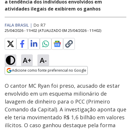
a tendência dos indivíduos envolvidos em
atividades ilegais de exibirem os ganhos
FALA BRASIL
|
Do R7
25/04/2026 - 11H02
(ATUALIZADO EM
25/04/2026 - 11H02
)
A+
A-
Loaded
:
26.33%
Adicione como fonte preferencial no Google
Subtitles
Ativar
Som
Opens in new window
O cantor MC Ryan foi preso, acusado de estar
envolvido em um esquema milionário de
lavagem de dinheiro para o PCC (Primeiro
Comando da Capital). A investigação aponta que
ele teria movimentado R$ 1,6 bilhão em valores
ilícitos. O caso ganhou destaque pela forma