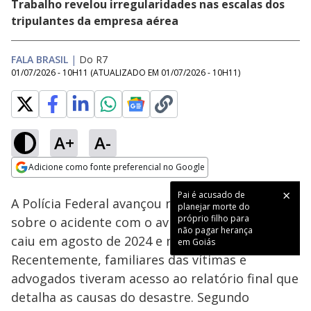
Trabalho revelou irregularidades nas escalas dos
tripulantes da empresa aérea
FALA BRASIL
|
Do R7
01/07/2026 - 10H11
(ATUALIZADO EM
01/07/2026 - 10H11
)
A+
A-
Loaded
:
100.00%
Adicione como fonte preferencial no Google
Subtitles
Ativar
Som
Opens in new window
Pai é acusado de
A Polícia Federal avançou nas investigações
planejar morte do
próprio filho para
sobre o acidente com o avião da Voepass, que
não pagar herança
caiu em agosto de 2024 e matou 62 pessoas.
em Goiás
Recentemente, familiares das vítimas e
advogados tiveram acesso ao relatório final que
detalha as causas do desastre. Segundo