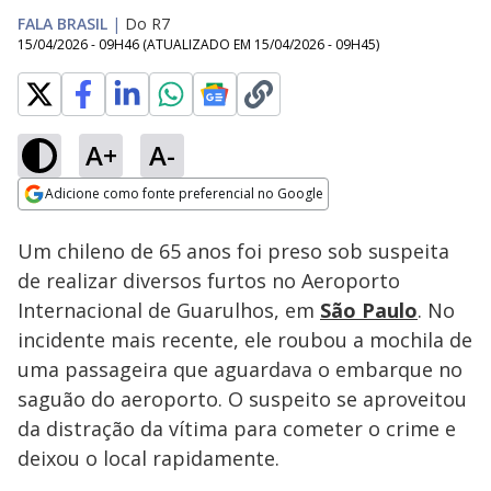
FALA BRASIL
|
Do R7
15/04/2026 - 09H46
(ATUALIZADO EM
15/04/2026 - 09H45
)
A+
A-
Loaded
:
96.21%
Adicione como fonte preferencial no Google
Subtitles
Ativar
Som
Opens in new window
Um chileno de 65 anos foi preso sob suspeita
de realizar diversos furtos no Aeroporto
Internacional de Guarulhos, em
São Paulo
. No
incidente mais recente, ele roubou a mochila de
uma passageira que aguardava o embarque no
saguão do aeroporto. O suspeito se aproveitou
da distração da vítima para cometer o crime e
deixou o local rapidamente.