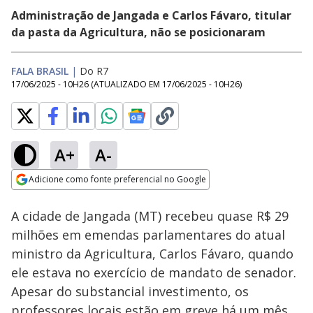
Administração de Jangada e Carlos Fávaro, titular
da pasta da Agricultura, não se posicionaram
FALA BRASIL
|
Do R7
17/06/2025 - 10H26
(ATUALIZADO EM
17/06/2025 - 10H26
)
A+
A-
Loaded
:
20.30%
Adicione como fonte preferencial no Google
Subtitles
Ativar
Som
Opens in new window
A cidade de Jangada (MT) recebeu quase R$ 29
milhões em emendas parlamentares do atual
ministro da Agricultura, Carlos Fávaro, quando
ele estava no exercício de mandato de senador.
Apesar do substancial investimento, os
professores locais estão em greve há um mês,