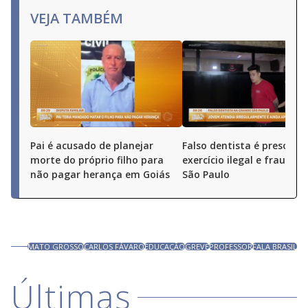
VEJA TAMBÉM
Pai é acusado de planejar
Falso dentista é preso por
morte do próprio filho para
exercício ilegal e fraude 
não pagar herança em Goiás
São Paulo
MATO GROSSO
CARLOS FÁVARO
EDUCAÇÃO
GREVE
PROFESSOR
FALA BRASIL
Últimas