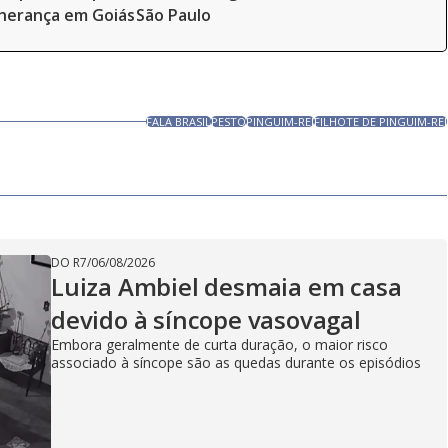
herança em Goiás
São Paulo
FALA BRASIL
PESTO
PINGUIM-REI
FILHOTE DE PINGUIM-REI
DO R7
/
06/08/2026
Luiza Ambiel desmaia em casa
devido à síncope vasovagal
Embora geralmente de curta duração, o maior risco
associado à síncope são as quedas durante os episódios