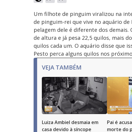
Ativar
Som
Um filhote de pinguim viralizou na in
de pinguim-rei que vive no aquário de
pelagem dele é diferente dos demais.
de altura e já pesa 22,5 quilos, mais 
quilos cada um. O aquário disse que i
Pesto perca alguns quilos nos próxim
VEJA TAMBÉM
Luiza Ambiel desmaia em
Pai é acus
casa devido à síncope
morte do p