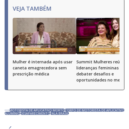
VEJA TAMBÉM
Mulher é internada após usar
Summit Mulheres reúne
caneta emagrecedora sem
lideranças femininas par
prescrição médica
debater desafios e
oportunidades no merca
MOTORISTA DE APLICATIVO MORTO
CORPO DE MOTORISTA DE APLICATIVO
ALUMÍNIO
DESAPARECIMENTO
FALA BRASIL