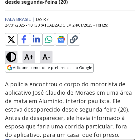
desde segunda-feira (20)
FALA BRASIL
|
Do R7
24/01/2025 - 10H30
(ATUALIZADO EM
24/01/2025 - 10H29
)
A+
A-
Loaded
:
39.79%
Adicione como fonte preferencial no Google
Subtitles
Ativar
Som
Opens in new window
A polícia encontrou o corpo do motorista de
aplicativo José Claudio de Moraes em uma área
de mata em Alumínio, interior paulista. Ele
estava desaparecido desde segunda-feira (20).
Antes de desaparecer, ele havia informado à
esposa que faria uma corrida particular, fora
do aplicativo, para um casal que foi preso.