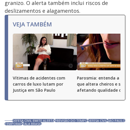
granizo. O alerta também inclui riscos de
deslizamentos e alagamentos.
VEJA TAMBÉM
Vítimas de acidentes com
Parosmia: entenda a doe
carros de luxo lutam por
que altera cheiros e sabor
Justiça em São Paulo
afetando qualidade de vi
DEFESA CIVIL EMITE ALERTA
PREVISÃO DO TEMPO
DEFESA CIVIL
SÃO PAULO
TEMPORAIS
FALA BRASIL