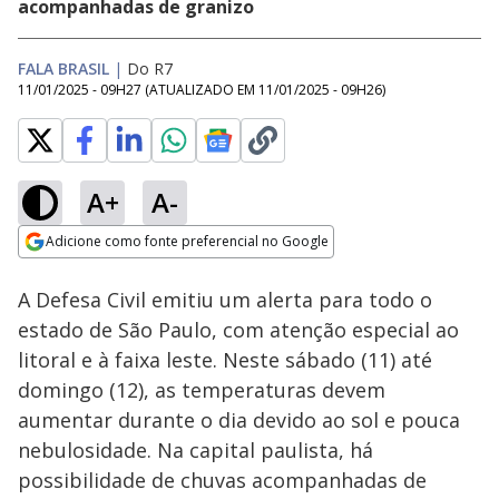
acompanhadas de granizo
FALA BRASIL
|
Do R7
11/01/2025 - 09H27
(ATUALIZADO EM
11/01/2025 - 09H26
)
A+
A-
Loaded
:
79.33%
Adicione como fonte preferencial no Google
Subtitles
Ativar
Som
Opens in new window
A Defesa Civil emitiu um alerta para todo o
estado de São Paulo, com atenção especial ao
litoral e à faixa leste. Neste sábado (11) até
domingo (12), as temperaturas devem
aumentar durante o dia devido ao sol e pouca
nebulosidade. Na capital paulista, há
possibilidade de chuvas acompanhadas de