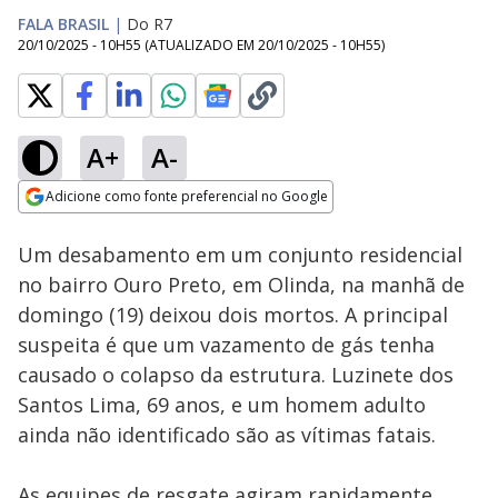
FALA BRASIL
|
Do R7
20/10/2025 - 10H55
(ATUALIZADO EM
20/10/2025 - 10H55
)
A+
A-
Loaded
:
26.85%
Adicione como fonte preferencial no Google
Subtitles
Ativar
Som
Opens in new window
Um desabamento em um conjunto residencial
no bairro Ouro Preto, em Olinda, na manhã de
domingo (19) deixou dois mortos. A principal
suspeita é que um vazamento de gás tenha
causado o colapso da estrutura. Luzinete dos
Santos Lima, 69 anos, e um homem adulto
ainda não identificado são as vítimas fatais.
As equipes de resgate agiram rapidamente,