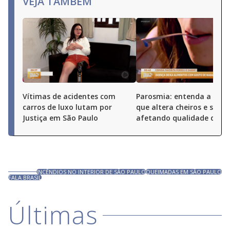
VEJA TAMBÉM
Vítimas de acidentes com
Parosmia: entenda a doe
carros de luxo lutam por
que altera cheiros e sabor
Justiça em São Paulo
afetando qualidade de vi
INCÊNDIOS NO INTERIOR DE SÃO PAULO
QUEIMADAS EM SÃO PAULO
FALA BRASIL
Últimas