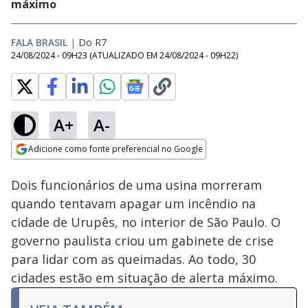
máximo
FALA BRASIL
|
Do R7
24/08/2024 - 09H23
(ATUALIZADO EM
24/08/2024 - 09H22
)
A+
A-
Loaded
:
52.99%
Adicione como fonte preferencial no Google
Ativar
Som
Opens in new window
Dois funcionários de uma usina morreram
quando tentavam apagar um incêndio na
cidade de Urupês, no interior de São Paulo. O
governo paulista criou um gabinete de crise
para lidar com as queimadas. Ao todo, 30
cidades estão em situação de alerta máximo.