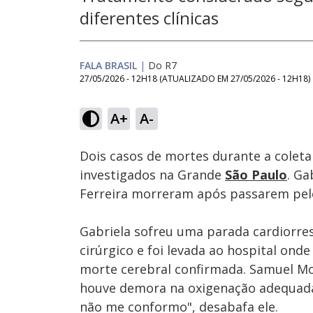
diferentes clínicas
FALA BRASIL
|
Do R7
27/05/2026 - 12H18
(ATUALIZADO EM
27/05/2026 - 12H18
)
Loaded
:
24.16%
A+
A-
Ativar
Som
Dois casos de mortes durante a coleta 
investigados na Grande
São Paulo
. Ga
Ferreira morreram após passarem pelo
Gabriela sofreu uma parada cardiorres
cirúrgico e foi levada ao hospital ond
morte cerebral confirmada. Samuel Mou
houve demora na oxigenação adequada 
não me conformo", desabafa ele.