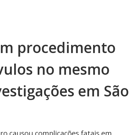
em procedimento
óvulos no mesmo
estigações em São
ro causou complicações fatais em