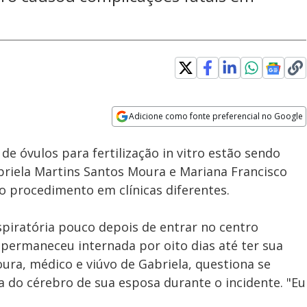
Adicione como fonte preferencial no Google
Subtitles
Velocidade
Opens in new window
Caí no Golpe: Criminosos
de óvulos para fertilização in vitro estão sendo
vendem ingressos falsos e
ainda roubam identidades de
briela Martins Santos Moura e Mariana Francisco
vítimas
 procedimento em clínicas diferentes.
piratória pouco depois de entrar no centro
e permaneceu internada por oito dias até ter sua
ra, médico e viúvo de Gabriela, questiona se
do cérebro de sua esposa durante o incidente. "Eu