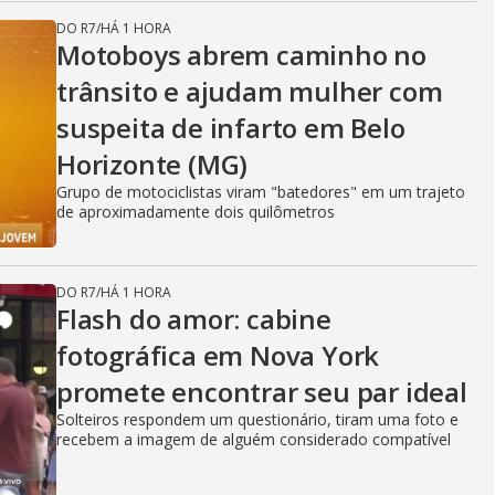
DO R7
/
HÁ 1 HORA
Motoboys abrem caminho no
trânsito e ajudam mulher com
suspeita de infarto em Belo
Horizonte (MG)
Grupo de motociclistas viram "batedores" em um trajeto
de aproximadamente dois quilômetros
DO R7
/
HÁ 1 HORA
Flash do amor: cabine
fotográfica em Nova York
promete encontrar seu par ideal
Solteiros respondem um questionário, tiram uma foto e
recebem a imagem de alguém considerado compatível