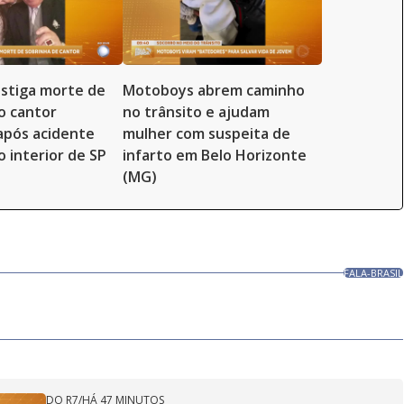
vestiga morte de
Motoboys abrem caminho
o cantor
no trânsito e ajudam
 após acidente
mulher com suspeita de
o interior de SP
infarto em Belo Horizonte
(MG)
FALA-BRASIL
DO R7
/
HÁ 47 MINUTOS