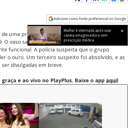
Loaded
:
100.00%
Adicione como fonte preferencial no Google
Subtitles
Velocidade
Opens in new window
Mulher é internada após usar
 de uma privada de ouro de 18 quilates em um
caneta emagrecedora sem
prescrição médica
. O vaso sanitário, avaliado em R$ 36 milhões, fazia
te funcional. A polícia suspeita que o grupo
r o ouro. Um terceiro suspeito foi absolvido, e as
ser divulgadas em breve.
graça e ao vivo no PlayPlus. Baixe o app
aqui!