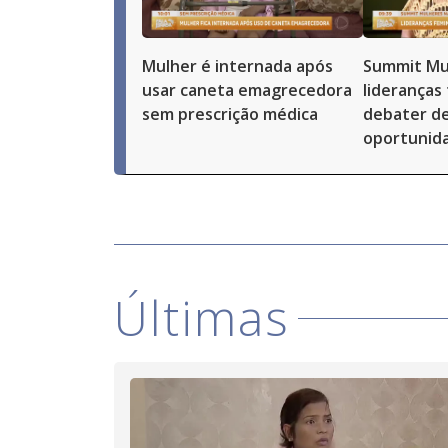
Mulher é internada após
Summit Mu
usar caneta emagrecedora
lideranças
sem prescrição médica
debater de
oportunid
Últimas