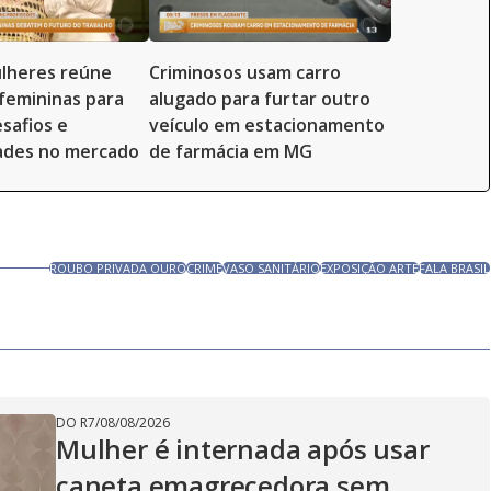
lheres reúne
Criminosos usam carro
 femininas para
alugado para furtar outro
safios e
veículo em estacionamento
ades no mercado
de farmácia em MG
ROUBO PRIVADA OURO
CRIME
VASO SANITÁRIO
EXPOSIÇÃO ARTE
FALA BRASIL
DO R7
/
08/08/2026
Mulher é internada após usar
caneta emagrecedora sem